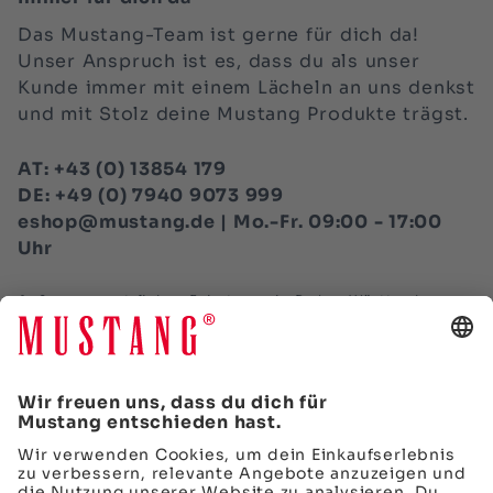
Das Mustang-Team ist gerne für dich da!
Unser Anspruch ist es, dass du als unser
Kunde immer mit einem Lächeln an uns denkst
und mit Stolz deine Mustang Produkte trägst.
AT: +43 (0) 13854 179
DE: +49 (0) 7940 9073 999
eshop@mustang.de | Mo.-Fr. 09:00 - 17:00
Uhr
Außer an gesetzlichen Feiertagen in Baden-Württemberg,
sowie am 24.12. und 31.12. Alle Preise inkl. Mwst., zzgl.
Versand.
VERTRAG WIDERRUFEN